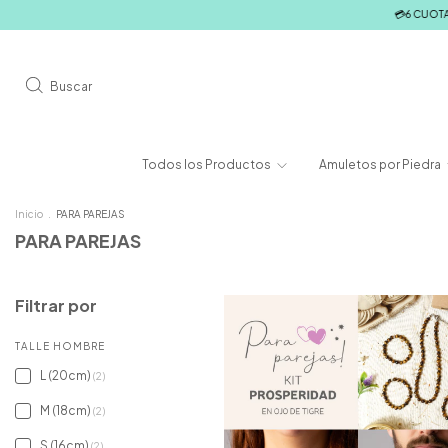
💳6 CUOTAS SIN
Buscar
Todos los Productos
Amuletos por Piedra
Inicio
.
PARA PAREJAS
PARA PAREJAS
Filtrar por
TALLE HOMBRE
L (20cm)
(2)
M (18cm)
(2)
S (16cm)
(2)