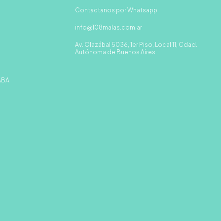
Contactanos por Whatsapp
info@108malas.com.ar
Av. Olazábal 5036, 1er Piso, Local 11, Cdad.
Autónoma de Buenos Aires
CABA