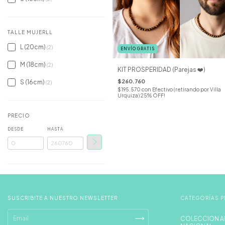
TALLE MUJERLL
L (20cm)
(2)
ENVÍO GRATIS
M (18cm)
(2)
KIT PROSPERIDAD (Parejas ❤️)
$260.760
S (16cm)
(2)
$195.570
con
Efectivo (retirando por Villa
Urquiza) 25% OFF!
PRECIO
DESDE
HASTA
SUSCRIBITE A NUESTRO NEWSLETTER
CATEGORÍAS P
COLECCION A