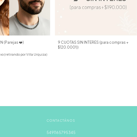
 (Parejas ❤️)
9 CUOTAS SIN INTERES (para compras +
$120.000!))
vo (retirando por Villa Urquiza)
CONTACTÁNOS
5491165795345