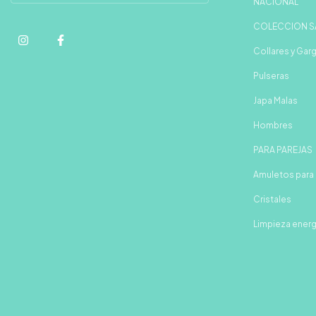
NACIONAL
COLECCION S
Collares y Garg
Pulseras
Japa Malas
Hombres
PARA PAREJAS
Amuletos para 
Cristales
Limpieza ener