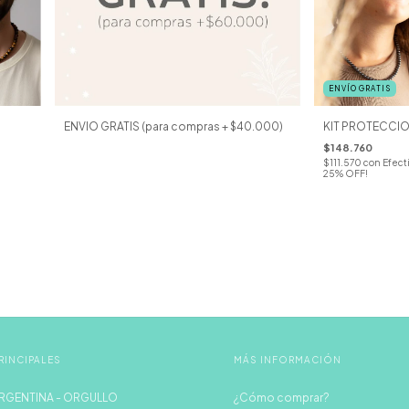
ENVÍO GRATIS
ENVIO GRATIS (para compras + $40.000)
KIT PROTECCION
$148.760
$111.570
con
Efecti
25% OFF!
RINCIPALES
MÁS INFORMACIÓN
RGENTINA - ORGULLO
¿Cómo comprar?