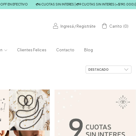
F EN EFECTIVO
💳6 CUOTAS SIN INTERES | 💳9 CUOTAS SIN INTERES (+$190.000) | 
Ingresá
/
Registráte
Carrito
(
0
)
ón
Clientes Felices
Contacto
Blog