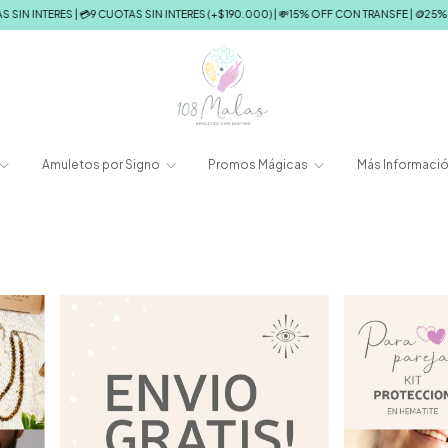
 INTERES | 💳9 CUOTAS SIN INTERES (+$190.000) | 💸15% OFF CON TRANSFE | 🪙25% OF
Amuletos por Signo
Promos Mágicas
Más Informaci