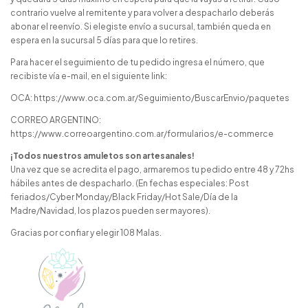
contrario vuelve al remitente y para volver a despacharlo deberás
abonar el reenvío. Si elegiste envío a sucursal, también queda en
espera en la sucursal 5 días para que lo retires.
Para hacer el seguimiento de tu pedido ingresa el número, que
recibiste vía e-mail, en el siguiente link:
OCA:
https://www.oca.com.ar/Seguimiento/BuscarEnvio/paquetes
CORREO ARGENTINO:
https://www.correoargentino.com.ar/formularios/e-commerce
¡Todos nuestros amuletos son artesanales!
Una vez que se acredita el pago, armaremos tu pedido entre 48 y 72hs
hábiles antes de despacharlo. (En fechas especiales: Post
feriados/Cyber Monday/Black Friday/Hot Sale/Día de la
Madre/Navidad, los plazos pueden ser mayores).
Gracias por confiar y elegir 108 Malas.