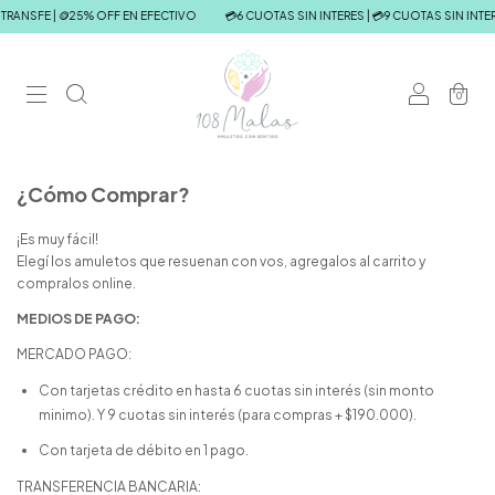
TRANSFE | 🪙25% OFF EN EFECTIVO
💳6 CUOTAS SIN INTERES | 💳9 CUOTAS SIN INTER
0
¿Cómo Comprar?
¡Es muy fácil!
Elegí los amuletos que resuenan con vos, agregalos al carrito y
compralos online.
MEDIOS DE PAGO:
MERCADO PAGO:
Con tarjetas crédito en hasta 6 cuotas sin interés (sin monto
minimo). Y 9 cuotas sin interés (para compras + $190.000).
Con tarjeta de débito en 1 pago.
TRANSFERENCIA BANCARIA: