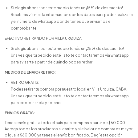
Si elegís abonar por este medio tenés un ¡15% de descuento!
Recibirás vía mail la información con los datos para poder realizarla
y el número de whatsapp donde tenes que enviarnos el
comprobante.
EFECTIVO RETIRANDO POR VILLA URQUIZA:
Si elegís abonar por este medio tenés un ¡25% de descuento!
Una vez que tu pedido esté listo te contactaremos vía whatsapp
para avisarte a partir de cuándo podes retirar.
MEDIOS DE ENVIO/RETIRO:
RETIRO GRATIS:
Podes retirar tu compra por nuestro local en Villa Urquiza, CABA.
Una vez que tu pedido esté listo te contactaremos vía whatsapp
para coordinar día y horario.
ENVIOS GRATIS:
Tenes envío gratis a todo el país para compras a partir de $60.000.
Agrega todos los productos al carrito y si el valor de compra es mayor
o igual a $60.000 ya tenes el envío bonificado. Elegí esta opción