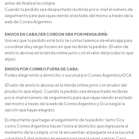
antes de finalizar la compra.
Cuando tu pedido sea despachado recibirás por e-mail el número de
seguimiento para que vayas viendo el estado del mismo a través de la
web de Correo Argentino.
ENVIOS EN CABA/1ER CORDON GBA POR MENSAJERÍA:
Una vez que tu pedido esté listo te contactaremos vía whatsapp para
coordinar día y rango horario en que recibirás tu pedido. (El valor de
envío lo abonas en la tienda online junto con el valor del producto que
elijas).
ENVIOS POR CORREO FUERA DE CABA:
Podes elegir envío a domicilio o sucursal por Correo Argentino/OCA.
(El valor de envío lo abonas en la tienda online junto con el valor del
producto que elijas). Cuando tu pedido sea despachado recibirás
por e-mail el número de seguimiento para que vayas viendo el estado
del mismo a través de la web de Correo Argentino y Oca (según la
opción que hayas elegido).
Es importante que hagas el seguimiento de tu pedido: tanto Oca
como Correo Argentino hacen 1 visita al domicilio que ingresaste al
momento de la compra, si no te encuentran, el paquete ira a la sucursal
y quedara 5 días máximo en espera para que la vayas a retirar. Caso