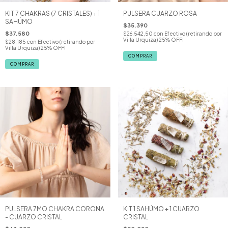
KIT 7 CHAKRAS (7 CRISTALES) + 1
PULSERA CUARZO ROSA
SAHÚMO
$35.390
$37.580
$26.542,50
con
Efectivo (retirando por
Villa Urquiza) 25% OFF!
$28.185
con
Efectivo (retirando por
Villa Urquiza) 25% OFF!
COMPRAR
COMPRAR
PULSERA 7MO CHAKRA CORONA
KIT 1 SAHÚMO + 1 CUARZO
- CUARZO CRISTAL
CRISTAL