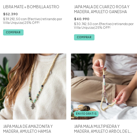
LIBRA MATE + BOMBILLA ASTRO
JAPA MALA DE CUARZO ROSA Y
MADERA, AMULETO GANESHA
$52.390
$40.990
$39.292,50
con
Efectivo (retirando por
Villa Urquiza) 25% OFF!
$30.742,50
con
Efectivo (retirando por
Villa Urquiza) 25% OFF!
ENVÍO GRATIS
JAPA MALA DE AMAZONITA Y
JAPA MALA MULTIPIEDRA Y
MADERA, AMULETO HAMSA
MADERA, AMULETO ARBOL DE LA
VIDA