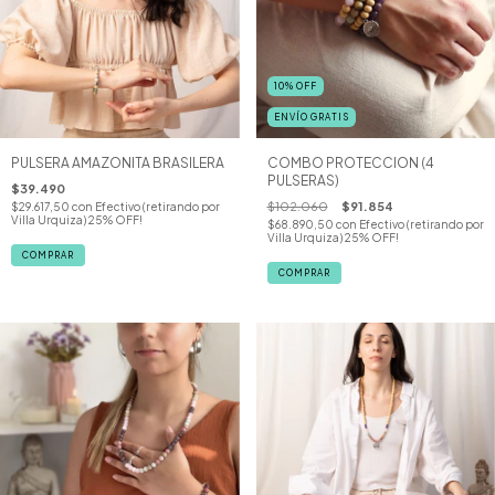
10
%
OFF
ENVÍO GRATIS
PULSERA AMAZONITA BRASILERA
COMBO PROTECCION (4
PULSERAS)
$39.490
$102.060
$91.854
$29.617,50
con
Efectivo (retirando por
Villa Urquiza) 25% OFF!
$68.890,50
con
Efectivo (retirando por
Villa Urquiza) 25% OFF!
COMPRAR
COMPRAR