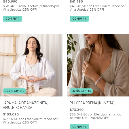
$40.990
$61.790
$30.742,50
con
Efectivo (retirando por
$46.342,50
con
Efectivo (retirando por
Villa Urquiza) 25% OFF!
Villa Urquiza) 25% OFF!
ENVÍO GRATIS
ENVÍO GRATIS
JAPA MALA DE AMAZONITA,
PULSERA PREMA (KUNZITA)
AMULETO HAMSA
$73.390
$103.090
$55.042,50
con
Efectivo (retirando
por Villa Urquiza) 25% OFF!
$77.317,50
con
Efectivo (retirando por
Villa Urquiza) 25% OFF!
COMPRAR