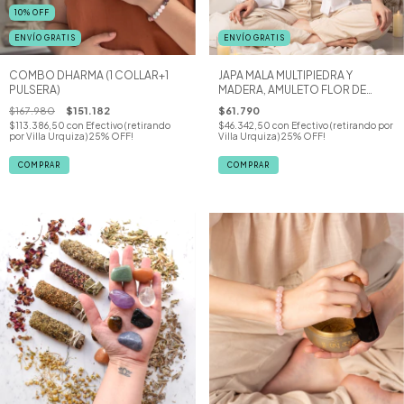
10
%
OFF
ENVÍO GRATIS
ENVÍO GRATIS
COMBO DHARMA (1 COLLAR+1
JAPA MALA MULTIPIEDRA Y
PULSERA)
MADERA, AMULETO FLOR DE
LOTO
$167.980
$151.182
$61.790
$113.386,50
con
Efectivo (retirando
$46.342,50
con
Efectivo (retirando por
por Villa Urquiza) 25% OFF!
Villa Urquiza) 25% OFF!
COMPRAR