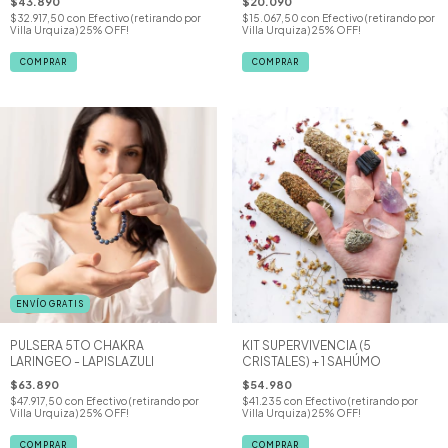
$43.890
$20.090
$32.917,50
con
Efectivo (retirando por
$15.067,50
con
Efectivo (retirando por
Villa Urquiza) 25% OFF!
Villa Urquiza) 25% OFF!
COMPRAR
COMPRAR
ENVÍO GRATIS
PULSERA 5TO CHAKRA
KIT SUPERVIVENCIA (5
LARINGEO - LAPISLAZULI
CRISTALES) + 1 SAHÚMO
$63.890
$54.980
$47.917,50
con
Efectivo (retirando por
$41.235
con
Efectivo (retirando por
Villa Urquiza) 25% OFF!
Villa Urquiza) 25% OFF!
COMPRAR
COMPRAR