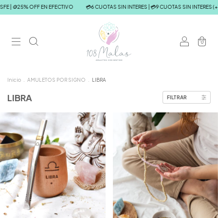
ECTIVO
💳6 CUOTAS SIN INTERES | 💳9 CUOTAS SIN INTERES (+$190.000) | 💸15% OF
0
Inicio
.
AMULETOS POR SIGNO
.
LIBRA
LIBRA
FILTRAR